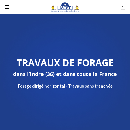


Corlay d’en Haut - 14, rue des Essards
36230 Montipouret
02 54 31 00 48
TRAVAUX DE FORAGE
dans l’Indre (36) et dans toute la France
Forage dirigé horizontal - Travaux sans tranchée
Adresse email de réception

Recopier le code ci-contre

Rafraîchir le captcha
