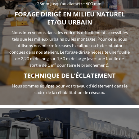
25mm jusqu’au diamètre 600 mm.
VIDÉOS
FORAGE DIRIGÉ EN MILIEU NATUREL
REJOIGNEZ-NOUS
ET/OU URBAIN
AVIS
Nous intervenons dans des endroits difficilement accessibles
ACTUALITÉS
tels que les milieux urbains ou les montages. Pour cela, nous
utilisons nos micro-foreuses Excalibur ou Exterminator
CONTACT
conçues dans nos ateliers. Le forage dirigé nécessite une fouille
de 2,20 m de long sur 1,50 m de large (avec une fouille de
sortie de 1 m² pour faire le branchement).
TECHNIQUE DE L’ÉCLATEMENT
Nous sommes équipés pour vos travaux d’éclatement dans le
cadre de la réhabilitation de réseaux.