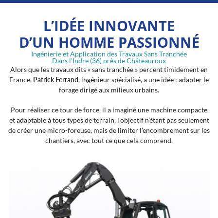
L’IDÉE INNOVANTE
D’UN HOMME PASSIONNÉ
En cochant cette case, vous consentez à recevoir nos propositions commerciales à
l'adresse email indiqué ci-dessus. Vous pouvez vous désinscrire à tout moment en
Ingénierie et Application des Travaux Sans Tranchée
utilisant
le formulaire de désinscription
.
Dans l'Indre (36) près de Châteauroux
Alors que les travaux dits « sans tranchée » percent timidement en
Inscription
France,
Patrick Ferrand
, ingénieur spécialisé, a une idée : adapter le
forage dirigé aux milieux urbains.
Pour réaliser ce tour de force, il a imaginé une machine compacte
et adaptable à tous types de terrain, l’objectif n’étant pas seulement
de créer une micro-foreuse, mais de limiter l’encombrement sur les
chantiers, avec tout ce que cela comprend.