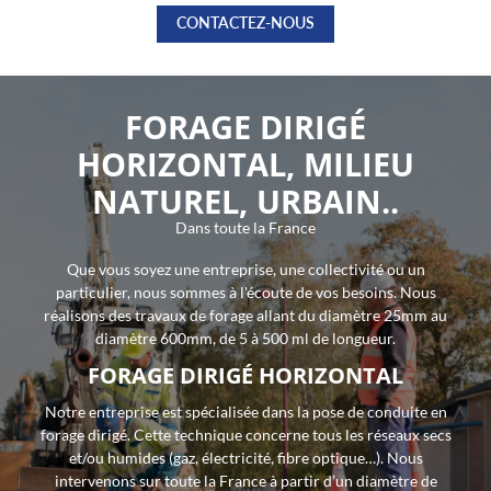
CONTACTEZ-NOUS
LANGUE
FORAGE DIRIGÉ
HORIZONTAL, MILIEU
UNE QUESTION
NATUREL, URBAIN..
Dans toute la France
ACCUEIL
02 54 31 00 4
Que vous soyez une entreprise, une collectivité ou un
FORAGE
particulier, nous sommes à l'écoute de vos besoins. Nous
réalisons des travaux de forage allant du diamètre 25mm au
MATÉRIEL
diamètre 600mm, de 5 à 500 ml de longueur.
FORAGE DIRIGÉ HORIZONTAL
DEVIS
RESTEZ INFO
Notre entreprise est spécialisée dans la pose de conduite en
OFFRES D’EMPLOI
forage dirigé. Cette technique concerne tous les réseaux secs
et/ou humides (gaz, électricité, fibre optique…). Nous
Inscription Newsle
intervenons sur toute la France à partir d’un diamètre de
S RÉALISATIONS