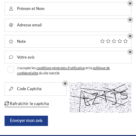
Prénom et Nom

LANGUE
Adresse email

En cochant cette case, vous consentez à recevoir nos propositions commerciales à
l'adresse email indiqué ci-dessus. Vous pouvez vous désinscrire à tout moment en
utilisant
le formulaire de désinscription
.
UNE QUESTION
Note

Inscription
ACCUEIL
Votre avis

02 54 31 00 4
J'accepte les
conditions générales d'utilisation
et la
politique de
FORAGE
confidentialité
du site
Iatst36
MATÉRIEL
Code Captcha

DEVIS
Rafraîchir le captcha

RESTEZ INFO
OFFRES D’EMPLOI
Inscription Newsle
Envoyer mon avis
S RÉALISATIONS