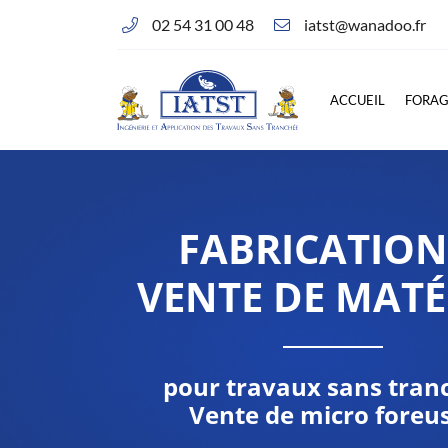
02 54 31 00 48
Corlay d’en Haut - 14, rue des Essards
36230 Montipouret
02 54 31 00 48
ACCUEIL
FORA
FABRICATION
VENTE DE MATÉ
pour travaux sans tran
Adresse email de réception

Vente de micro foreu