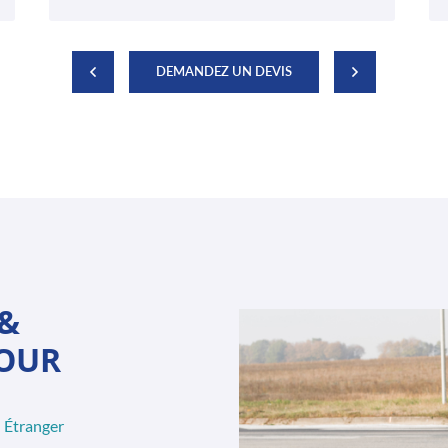
DEMANDEZ UN DEVIS
 &
POUR
– Étranger