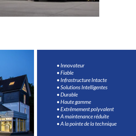
• Innovateur
• Fiable
• Infrastructure Intacte
• Solutions Intelligentes
• Durable
• Haute gamme
• Extrêmement polyvalent
• A maintenance réduite
• A la pointe de la technique