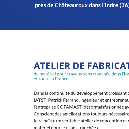
Recopier le code ci-contre

près de Châteauroux dans l’Indre (36
Rafraîchir le captcha

En cochant cette case, vous consentez à recevoir nos propositions commerciales
email indiqué ci-dessus. Vous pouvez vous désinscrire à tout moment en utilisa
formulaire de désinscription
.
Inscription
ATELIER DE FABRICA
de matériel pour travaux sans tranchée dans l’In
et toute la France
Dans la continuité du développement croissant d
IATST
, Patrick Ferrand, ingénieur et entrepreneu
l’entreprise COFAMAST (désormaisfusionnée av
Conscient des améliorations toujours nécessaires,
faire naître un véritable atelier de conception et
matériel pour le « sans tranchée ».