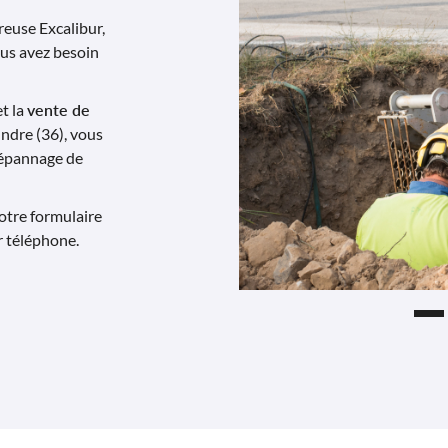
euse Excalibur,
ous avez besoin
et la
vente de
Indre (36), vous
dépannage de
otre formulaire
 téléphone.