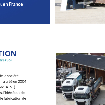
), en France
 à l'adresse
nt
le
TION
dre (36)
e la société
r, a créé en 2004
ec IATST).
 l’idée était de
 de fabrication de