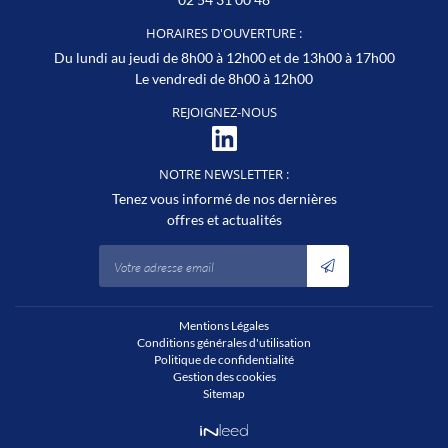
Encadrement d’équipe de 2 ou 3 personnes.
à la semaine = frais repas et hébergement pris en
HORAIRES D'OUVERTURE :
charge).
Salaire : 36k€ / an
Du lundi au jeudi de 8h00 à 12h00 et de 13h00 à 17h00
Participation
Le vendredi de 8h00 à 12h00
Chèque noël 170€
REJOIGNEZ-NOUS
Prise en charge des nuits et repas ( selon les conditions
de l'entreprise )
NOTRE NEWSLETTER :
Tenez vous informé de nos dernières
Compétence supplémentaire requise pour ce poste : la
offres et actualités
bonne humeur ! ;-)
Mentions Légales
Conditions générales d'utilisation
Politique de confidentialité
Gestion des cookies
Sitemap