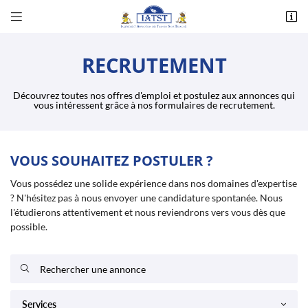


Corlay d’en Haut - 14, rue des Essards
36230 Montipouret
RECRUTEMENT
02 54 31 00 48
Découvrez toutes nos offres d'emploi et postulez aux annonces qui
vous intéressent grâce à nos formulaires de recrutement.
VOUS SOUHAITEZ POSTULER ?
Vous possédez une solide expérience dans nos domaines d'expertise
? N'hésitez pas à nous envoyer une candidature spontanée. Nous
Adresse email de réception

l'étudierons attentivement et nous reviendrons vers vous dès que
possible.
Recopier le code ci-contre


Rafraîchir le captcha

Services