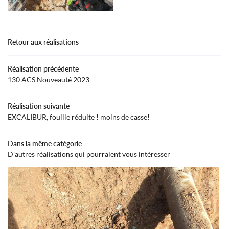
Retour aux réalisations
En cochant cette case, vous consentez à recevoir nos propositions commerciales à
l'adresse email indiqué ci-dessus. Vous pouvez vous désinscrire à tout moment en
utilisant
le formulaire de désinscription
.
Réalisation précédente
130 ACS Nouveauté 2023
Inscription
Réalisation suivante
EXCALIBUR, fouille réduite ! moins de casse!
LANGUE
Dans la même catégorie
D'autres réalisations qui pourraient vous intéresser
UNE QUESTION
ACCUEIL
02 54 31 00 4
FORAGE