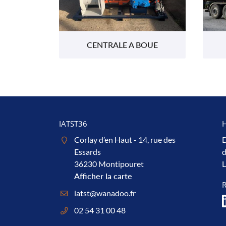
CENTRALE A BOUE
IATST36
H
Corlay d’en Haut - 14, rue des
D
Essards
d
36230 Montipouret
L
Afficher la carte
02 54 31 00 48