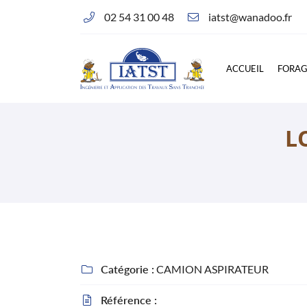
02 54 31 00 48
Corlay d’en Haut - 14, rue des Essards
36230 Montipouret
02 54 31 00 48
ACCUEIL
FORA
L
Adresse email de réception

Catégorie :
CAMION ASPIRATEUR

Référence :
