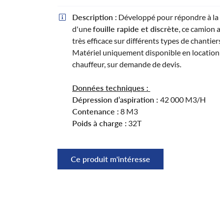
Recopier le code ci-contre

Description :
Développé pour répondre à la 

Rafraîchir le captcha
d'une
fouille rapide et discrète
, ce camion 

très efficace sur différents types de chantier
Matériel uniquement disponible en location
En cochant cette case, vous consentez à recevoir nos propositions commerciales
email indiqué ci-dessus. Vous pouvez vous désinscrire à tout moment en utilisa
chauffeur, sur demande de devis.
formulaire de désinscription
.
Données techniques :
Inscription
Dépression d’aspiration :
42 000 M3/H
Contenance :
8 M3
Poids à charge :
32T
Ce produit m'intéresse