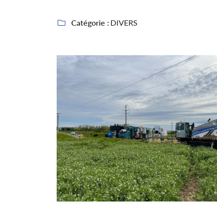
Recopier le code ci-contre

Catégorie :
DIVERS

Rafraîchir le captcha

En cochant cette case, vous consentez à recevoir nos propositions commerciales
email indiqué ci-dessus. Vous pouvez vous désinscrire à tout moment en utilisa
formulaire de désinscription
.
Inscription