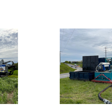
 à l'adresse
nt
le