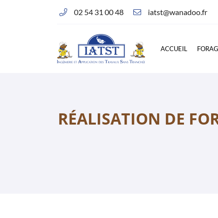
02 54 31 00 48
Corlay d’en Haut - 14, rue des Essards
36230 Montipouret
02 54 31 00 48
ACCUEIL
FORA
RÉALISATION DE FOR
Adresse email de réception
