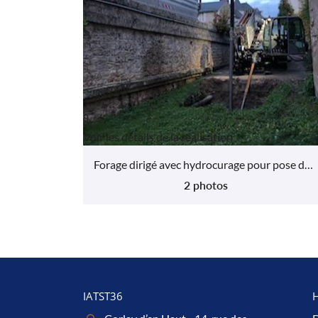

Voir les détails de la réalisation
Forage dirigé avec hydrocurage pour pose de conduite d'eau en DN 225 sur la commune de la Celette
2 photos
IATST36
H