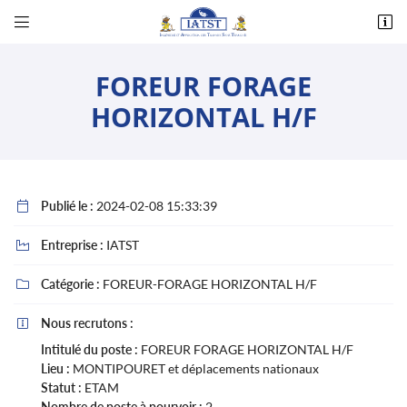


Corlay d’en Haut - 14, rue des Essards
36230 Montipouret
FOREUR FORAGE
02 54 31 00 48
HORIZONTAL H/F
Publié le :
2024-02-08 15:33:39

Entreprise :
IATST

Adresse email de réception

Catégorie :
FOREUR-FORAGE HORIZONTAL H/F

Nous recrutons :

Recopier le code ci-contre

Intitulé du poste :
FOREUR FORAGE HORIZONTAL H/F
Rafraîchir le captcha
Lieu :
MONTIPOURET et déplacements nationaux

Statut :
ETAM
Nombre de poste à pourvoir :
2