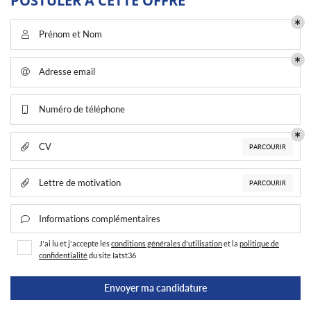
POSTULER À CETTE OFFRE
VIDÉOS
REJOIGNEZ-NOUS
Prénom et Nom

AVIS
ACTUALITÉS
Adresse email

CONTACT
Numéro de téléphone

CV

PARCOURIR
Lettre de motivation

PARCOURIR
Informations complémentaires

J'ai lu et j'accepte les
conditions générales d'utilisation
et la
politique de
confidentialité
du site
Iatst36
Envoyer ma candidature