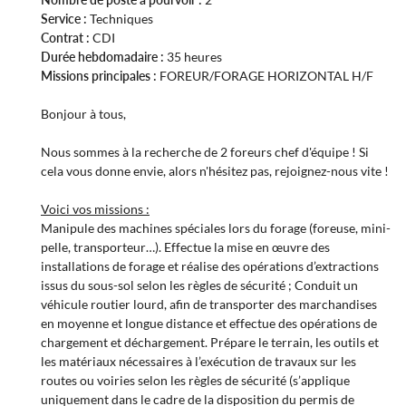
Service :
Techniques
Contrat :
CDI
Durée hebdomadaire :
35 heures
Missions principales :
FOREUR/FORAGE HORIZONTAL H/F
En cochant cette case, vous consentez à recevoir nos propositions commerciales à
l'adresse email indiqué ci-dessus. Vous pouvez vous désinscrire à tout moment en
utilisant
le formulaire de désinscription
.
Bonjour à tous,
Inscription
Nous sommes à la recherche de 2 foreurs chef d'équipe ! Si
cela vous donne envie, alors n'hésitez pas, rejoignez-nous vite !
Voici vos missions :
Manipule des machines spéciales lors du forage (foreuse, mini-
pelle, transporteur…). Effectue la mise en œuvre des
installations de forage et réalise des opérations d’extractions
issus du sous-sol selon les règles de sécurité ; Conduit un
véhicule routier lourd, afin de transporter des marchandises
en moyenne et longue distance et effectue des opérations de
chargement et déchargement. Prépare le terrain, les outils et
les matériaux nécessaires à l’exécution de travaux sur les
routes ou voiries selon les règles de sécurité (s’applique
uniquement dans le cadre de la disposition du permis de