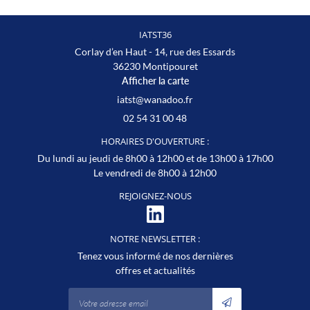
IATST recherche son Tourneur & Fraiseur sur tour conventionnel
H/F basé à Lacs (36) en CDI 35H. Vous serez en garant(e) de la
IATST36
production des pièces fabriquées sur l’ensemble de la chaine. Votre
Corlay d’en Haut - 14, rue des Essards
savoir-faire : Réglage des machines, choix des outillages,
36230 Montipouret
préparation des pièces, contrôles visuels, lecture de plans. Travail
Afficher la carte
en équipe, rigoureux et autonome, vous avez le goût pour le travail
bien fait. Rémunération à débattre, prime de noël, participation.
02 54 31 00 48
HORAIRES D'OUVERTURE :
iatst@wanadoo.fr 02 54 31 00 48
Du lundi au jeudi de 8h00 à 12h00 et de 13h00 à 17h00
Le vendredi de 8h00 à 12h00
REJOIGNEZ-NOUS
NOTRE NEWSLETTER :
Tenez vous informé de nos dernières
offres et actualités