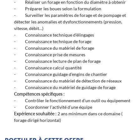
- Réaliser un forage en fonction du diamètre à obtenir
- Préparer les boues selon la formulation
- Surveiller les paramètres de forage et de pompage et
LANGUE
détecter les anomalies et dysfonctionnements (pression,
vitesse, débit…)
- Connaissance technique d’élingages
- Connaissance technique de forage
UNE QUESTION
- Connaissance du matériel de forage
- Connaissance prise de mesures
- Connaissance lecture de plan de forage
ACCUEIL
- Connaissance calcul quantité
02 54 31 00 4
- Connaissance guidage d’engins de chantier
FORAGE
- Connaissance du matériel de détection de réseaux
- Connaissance du matériel de guidage de forage
MATÉRIEL
Compétences spécifiques :
- Contrôler le fonctionnement d’un outil ou équipement
DEVIS
- Coordonner l’activité d’une équipe
RESTEZ INFO
Expérience souhaitée :
2 ans minimum dans ce domaine (
OFFRES D’EMPLOI
forage dirigé horizontal)
Inscription Newsle
S RÉALISATIONS