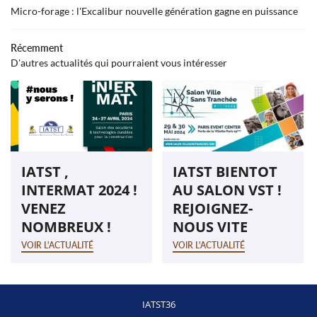
Micro-forage : l'Excalibur nouvelle génération gagne en puissance
MATÉRIEL
Récemment
DEVIS
D'autres actualités qui pourraient vous intéresser
RESTEZ INFO
OFFRES D’EMPLOI
Inscription Newsle
S RÉALISATIONS
VIDÉOS
REJOIGNEZ-NOUS
IATST ,
IATST BIENTOT
AVIS
INTERMAT 2024 !
AU SALON VST !
VENEZ
REJOIGNEZ-
ACTUALITÉS
NOMBREUX !
NOUS VITE
CONTACT
VOIR L'ACTUALITÉ
VOIR L'ACTUALITÉ
IATST36