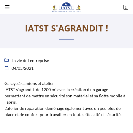


Corlay d’en Haut - 14, rue des Essards
36230 Montipouret
IATST S'AGRANDIT !
02 54 31 00 48
La vie de l'entreprise

04/05/2021

Garage à camions et atelier
IATST s'agrandit de 1200 m² avec la création d'un garage
Adresse email de réception

permettant de mettre en sécurité son matériel et sa flotte mobile à
l'abris.
L'atelier de réparation déménage également avec un peu plus de
Recopier le code ci-contre

place et de confort pour travailler en toute efficacité et sécurité.
Rafraîchir le captcha
