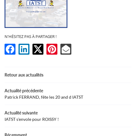
En cochant cette case, vous consentez à recevoir nos propositions commerciales à
l'adresse email indiqué ci-dessus. Vous pouvez vous désinscrire à tout moment en
N'HÉSITEZ PAS À PARTAGER !
utilisant
le formulaire de désinscription
.
Inscription
LANGUE
Retour aux actualités
Actualité précédente
UNE QUESTION
Patrick FERRAND, fête les 20 and d IATST
ACCUEIL
Actualité suivante
02 54 31 00 4
IATST s'envole pour ROISSY !
FORAGE
MATÉRIEL
Récemment