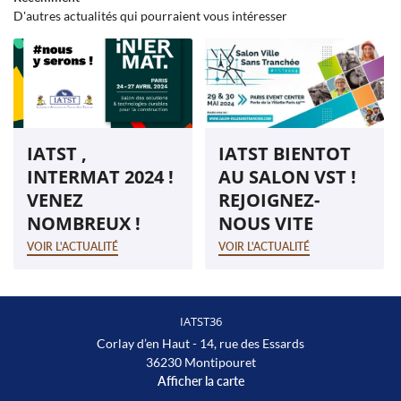
D'autres actualités qui pourraient vous intéresser
DEVIS
RESTEZ INFO
OFFRES D’EMPLOI
Inscription Newsle
S RÉALISATIONS
IATST ,
IATST BIENTOT
VIDÉOS
REJOIGNEZ-NOUS
INTERMAT 2024 !
AU SALON VST !
AVIS
VENEZ
REJOIGNEZ-
NOMBREUX !
NOUS VITE
ACTUALITÉS
VOIR L'ACTUALITÉ
VOIR L'ACTUALITÉ
CONTACT
IATST36
Corlay d’en Haut - 14, rue des Essards
36230 Montipouret
Afficher la carte