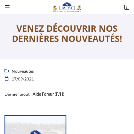


Corlay d’en Haut - 14, rue des Essards
36230 Montipouret
VENEZ DÉCOUVRIR NOS
02 54 31 00 48
DERNIÈRES NOUVEAUTÉS!
Nouveautés

17/09/2021

Adresse email de réception

Dernier ajout :
Aide Foreur (F/H)
Recopier le code ci-contre

Rafraîchir le captcha
