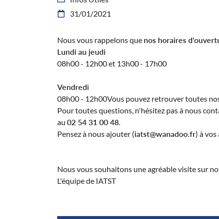
Recopier le code ci-contre

31/01/2021

Rafraîchir le captcha

Nous vous rappelons que
nos horaires d'ouvert
Lundi au jeudi
En cochant cette case, vous consentez à recevoir nos propositions commerciales
email indiqué ci-dessus. Vous pouvez vous désinscrire à tout moment en utilisa
08h00 - 12h00 et 13h00 - 17h00
formulaire de désinscription
.
Vendredi
Inscription
08h00 - 12h00Vous pouvez retrouver toutes nos
Pour toutes questions, n'hésitez pas à nous cont
au
02 54 31 00 48
.
Pensez à nous ajouter (
iatst@wanadoo.fr
) à vos
Nous vous souhaitons une agréable visite sur notr
L'équipe de IATST