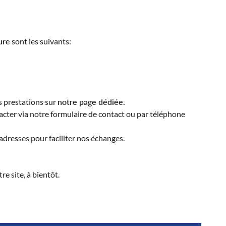
ure
sont les suivants:
 à l'adresse
nt
le
 prestations sur
notre page dédiée.
acter via notre formulaire de contact ou par téléphone
 adresses pour faciliter nos échanges.
e site, à bientôt.