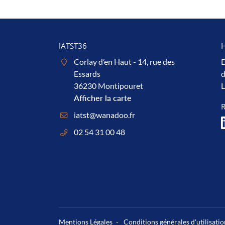
IATST36
H
Corlay d’en Haut - 14, rue des
D
Essards
d
36230 Montipouret
L
Afficher la carte
02 54 31 00 48
Mentions Légales
Conditions générales d'utilisatio