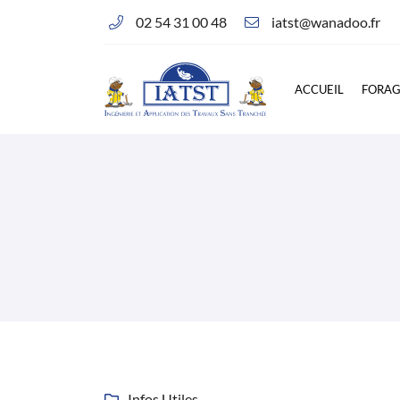
02 54 31 00 48
Corlay d’en Haut - 14, rue des Essards
36230 Montipouret
02 54 31 00 48
ACCUEIL
FORA
Adresse email de réception

Infos Utiles
