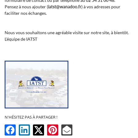
formulaire de contact ou par téléphone au
02 54 31 00 48
.
Pensez à nous ajouter (
iatst@wanadoo.fr
) à vos adresses pour
faciliter nos échanges.
En cochant cette case, vous consentez à recevoir nos propositions commerciales à
Nous vous souhaitons une agréable visite sur notre site, à bientôt.
l'adresse email indiqué ci-dessus. Vous pouvez vous désinscrire à tout moment en
utilisant
le formulaire de désinscription
.
L'équipe de IATST
Inscription
LANGUE
N'HÉSITEZ PAS À PARTAGER !
UNE QUESTION