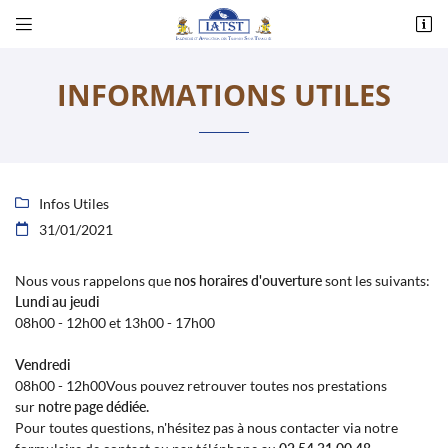


Corlay d’en Haut - 14, rue des Essards
36230 Montipouret
INFORMATIONS UTILES
02 54 31 00 48
Infos Utiles

31/01/2021

Nous vous rappelons que
nos horaires d'ouverture
sont les suivants:
Lundi au jeudi
Adresse email de réception

08h00 - 12h00 et 13h00 - 17h00
Vendredi
Recopier le code ci-contre

08h00 - 12h00Vous pouvez retrouver toutes nos prestations
Rafraîchir le captcha
sur
notre page dédiée.

Pour toutes questions, n'hésitez pas à nous contacter via notre