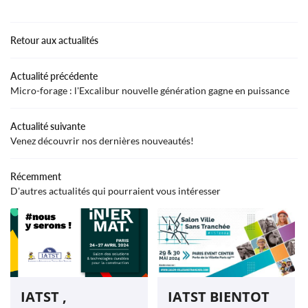
ACCUEIL
02 54 31 00 4
Retour aux actualités
FORAGE
Actualité précédente
MATÉRIEL
Micro-forage : l'Excalibur nouvelle génération gagne en puissance
DEVIS
Actualité suivante
RESTEZ INFO
Venez découvrir nos dernières nouveautés!
OFFRES D’EMPLOI
Inscription Newsle
Récemment
S RÉALISATIONS
D'autres actualités qui pourraient vous intéresser
VIDÉOS
REJOIGNEZ-NOUS
AVIS
ACTUALITÉS
IATST ,
IATST BIENTOT
CONTACT