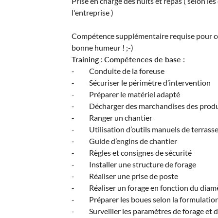
Prise en charge des nuits et repas ( selon le
l'entreprise )
Compétence supplémentaire requise pour ce
bonne humeur ! ;-)
Training :
Compétences de base :
- Conduite de la foreuse
- Sécuriser le périmètre d’intervention
- Préparer le matériel adapté
- Décharger des marchandises des produ
- Ranger un chantier
- Utilisation d’outils manuels de terras
- Guide d’engins de chantier
- Règles et consignes de sécurité
- Installer une structure de forage
- Réaliser une prise de poste
- Réaliser un forage en fonction du diamè
- Préparer les boues selon la formulatio
- Surveiller les paramètres de forage et 