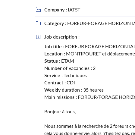
Recopier le code ci-contre

Company :
IATST

Rafraîchir le captcha

Category :
FOREUR-FORAGE HORIZONTA

En cochant cette case, vous consentez à recevoir nos propositions commerciales
Job description :
email indiqué ci-dessus. Vous pouvez vous désinscrire à tout moment en utilisa

formulaire de désinscription
.
Job title :
FOREUR FORAGE HORIZONTAL
Location :
MONTIPOURET et déplacements
Inscription
Status :
ETAM
Number of vacancies :
2
Service :
Techniques
Contract :
CDI
Weekly duration :
35 heures
Main missions :
FOREUR/FORAGE HORIZ
Bonjour à tous,
Nous sommes à la recherche de 2 foreurs chef
cela vous donne envie, alors n'hésitez pas, 