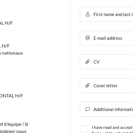
First name and last

L H/F
 à l'adresse
nt
le
E-mail address

 H/F
 nationaux
CV

Cover letter

ONTAL H/F
Additional informat

 d'équipe ! Si
I have read and accept
rejoignez-nous