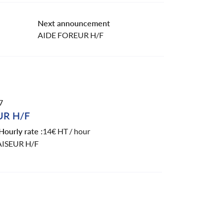
Next announcement
AIDE FOREUR H/F
7
UR H/F
Hourly rate :
14€ HT / hour
ISEUR H/F
& Fraiseur sur tour conventionnel H/F basé à
ez en garant(e) de la production des pièces
 chaine. Votre savoir-faire : Réglage des