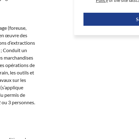
Policy
of the site
Iatst
S
age (foreuse,
 en œuvre des
ions d’extractions
é ; Conduit un
des marchandises
es opérations de
in, les outils et
avaux sur les
 (s’applique
du permis de
2 ou 3 personnes.