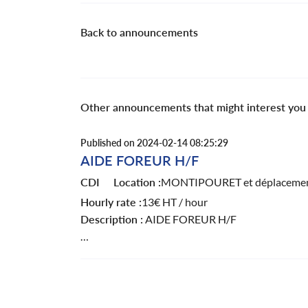
Back to announcements
Other announcements that might interest you
Published on 2024-02-14 08:25:29
AIDE FOREUR H/F
CDI
Location :
MONTIPOURET et déplacemen
Hourly rate :
13€ HT / hour
Description :
AIDE FOREUR H/F
Bonjour à tous,
Nous recherchons un(e) Aide foreur possédant le 
en étroite collaboration avec une équipe de fore