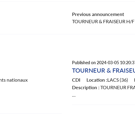
Previous announcement
TOURNEUR & FRAISEUR H/F
Published on 2024-03-05 10:20:3
TOURNEUR & FRAISE
ts nationaux
CDI
Location :
LACS (36)
Description :
TOURNEUR FRA
Bonjour à tous,
IATST recherche son Tourneur 
Lacs (36) en CDI 35H. Vous ser
permis B. vous travaillerez
fabriquées sur l’ensemble de la
urs. Vous effectuerez du