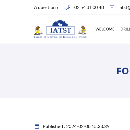
A question ?
02 54 31 00 48
Corlay d’en Haut - 14, rue des Essards
36230 Montipouret
02 54 31 00 48
WELCOME
DRIL
FO
Adresse email de réception

Published :
2024-02-08 15:33:39
