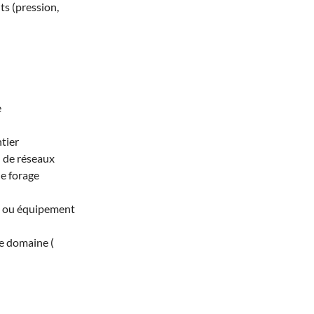
s (pression,
e
tier
 de réseaux
de forage
l ou équipement
e domaine (