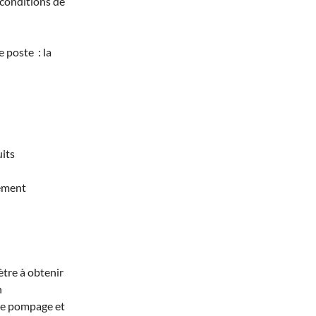
s conditions de
 poste : la
its
sement
tre à obtenir
n
de pompage et